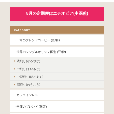
8月の定期便はエチオピア(中深煎)
CATEGORY
・日常のブレンドコーヒー (豆/粉)
・世界のシングルオリジン国別 (豆/粉)
浅煎り(かろやか)
中煎り(まいるど)
中深煎り(ほどよく)
深煎り(のうこう)
・カフェインレス
・季節のブレンド (限定)