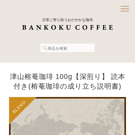
日常に寄り添うおだやかな珈琲
津山榕菴珈琲 100g【深煎り】 読本
付き(榕菴珈琲の成り立ち説明書)