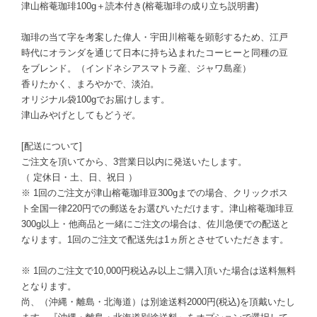
津山榕菴珈琲100g＋読本付き(榕菴珈琲の成り立ち説明書)
珈琲の当て字を考案した偉人・宇田川榕菴を顕彰するため、江戸
時代にオランダを通じて日本に持ち込まれたコーヒーと同種の豆
をブレンド。（インドネシアスマトラ産、ジャワ島産）
香りたかく、まろやかで、淡泊。
オリジナル袋100gでお届けします。
津山みやげとしてもどうぞ。
[配送について]
ご注文を頂いてから、3営業日以内に発送いたします。
（ 定休日・土、日、祝日 ）
※ 1回のご注文が津山榕菴珈琲豆300gまでの場合、クリックポス
ト全国一律220円での郵送をお選びいただけます。津山榕菴珈琲豆
300g以上・他商品と一緒にご注文の場合は、佐川急便での配送と
なります。1回のご注文で配送先は1ヵ所とさせていただきます。
※ 1回のご注文で10,000円税込み以上ご購入頂いた場合は送料無料
となります。
尚、（沖縄・離島・北海道）は別途送料2000円(税込)を頂戴いたし