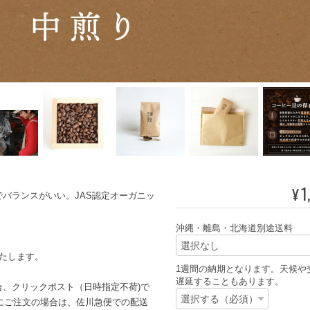
1
¥
バランスがいい。JAS認定オーガニッ
沖縄・離島・北海道別途送料
たします。
1週間の納期となります。天候や
遅延することもあります。
場合、クリックポスト（日時指定不荷)で
緒にご注文の場合は、佐川急便での配送