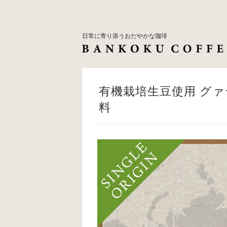
日常に寄り添うおだやかな珈琲
有機栽培生豆使用 グァ
料