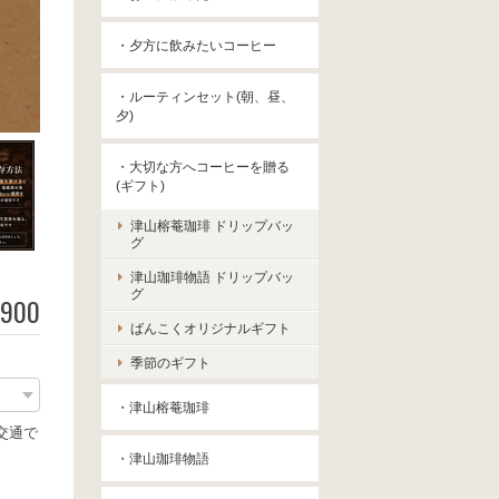
・夕方に飲みたいコーヒー
・ルーティンセット(朝、昼、
夕)
・大切な方へコーヒーを贈る
(ギフト)
津山榕菴珈琲 ドリップバッ
グ
津山珈琲物語 ドリップバッ
グ
,900
ばんこくオリジナルギフト
季節のギフト
・津山榕菴珈琲
交通で
・津山珈琲物語