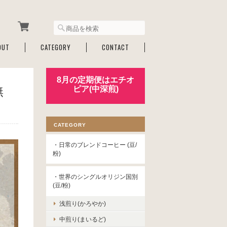
OUT
CATEGORY
CONTACT
8月の定期便はエチオ
無
ピア(中深煎)
CATEGORY
・日常のブレンドコーヒー (豆/
粉)
・世界のシングルオリジン国別
(豆/粉)
浅煎り(かろやか)
中煎り(まいるど)